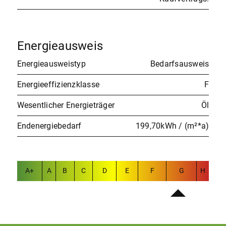
Energieausweis
Energieausweistyp
Bedarfsausweis
Energieeffizienzklasse
F
Wesentlicher Energieträger
Öl
Endenergiebedarf
199,70kWh / (m²*a)
A+
A
B
C
D
E
F
G
H