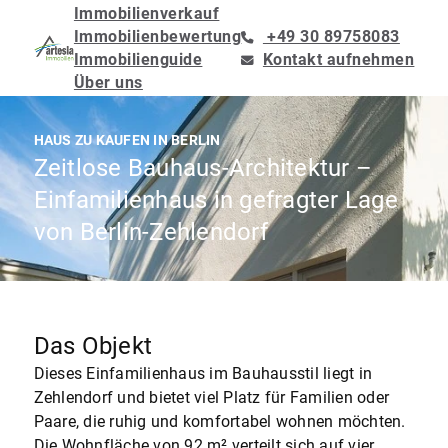
Immobilienverkauf
Immobilienbewertung
+49 30 89758083
Immobilienguide
Kontakt aufnehmen
Über uns
HAUS ZU KAUFEN IN BERLIN
Zeitlose Bauhaus-Architektur –
Einfamilienhaus in gefragter Lage
von Berlin-Zehlendorf
Das Objekt
Dieses Einfamilienhaus im Bauhausstil liegt in
Zehlendorf und bietet viel Platz für Familien oder
Paare, die ruhig und komfortabel wohnen möchten.
Die Wohnfläche von 92 m² verteilt sich auf vier