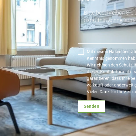
Mit diesem Haken bestäti
Kenntnis genommen hab
Wir nehmen den Schutz Ihr
dieses Kontaktformular s
garantieren, dass Ihre pe
verkauft oder anderweit
Vielen Dank für Ihr Vertr
Senden