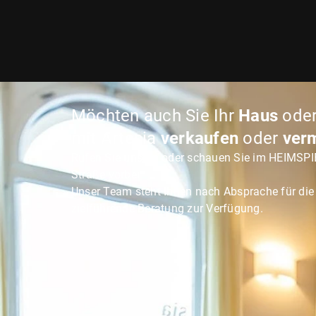
Möchten auch Sie Ihr
Haus
oder
mit Artesia
verkaufen
oder
ver
Rufen Sie uns an oder schauen Sie im HEIMSPI
Straße vorbei.
Unser Team steht Ihnen nach Absprache für di
zielführende Beratung zur Verfügung.