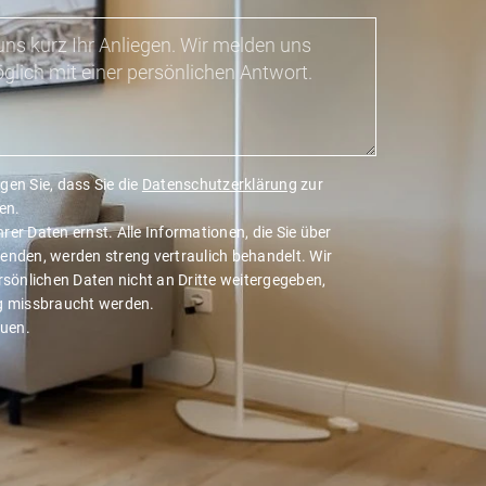
gen Sie, dass Sie die
Datenschutzerklärung
zur
en.
er Daten ernst. Alle Informationen, die Sie über
enden, werden streng vertraulich behandelt. Wir
rsönlichen Daten nicht an Dritte weitergegeben,
ig missbraucht werden.
auen.