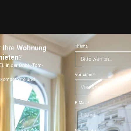
 Ihre
Wohnung
Thema
mieten
?
EL in der Onkel-Tom-
Vorname
*
e kompetente und
E-Mail
*
Nachricht
*