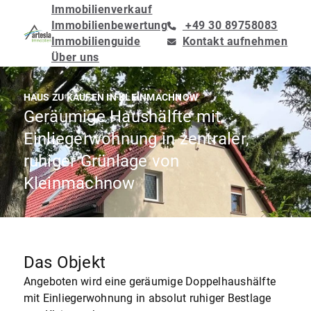
Immobilienverkauf
Immobilienbewertung
+49 30 89758083
Immobilienguide
Kontakt aufnehmen
Über uns
HAUS ZU KAUFEN IN KLEINMACHNOW
Geräumige Haushälfte mit
Einliegerwohnung in zentraler,
ruhiger Grünlage von
Kleinmachnow
Das Objekt
Angeboten wird eine geräumige Doppelhaushälfte
mit Einliegerwohnung in absolut ruhiger Bestlage