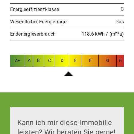
Energieeffizienzklasse
D
Wesentlicher Energieträger
Gas
Endenergieverbrauch
118.6 kWh / (m²*a)
A+
A
B
C
D
E
F
G
H
Kann ich mir diese Immobilie
leisten? Wir beraten Sie gerne!