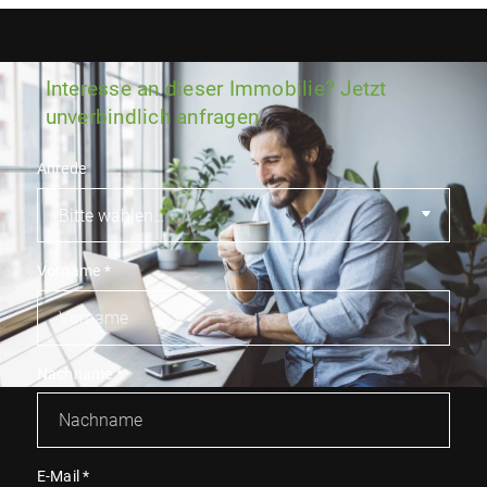
Interesse an dieser Immobilie? Jetzt
unverbindlich anfragen.
Anrede
Vorname
*
Nachname
*
E-Mail
*