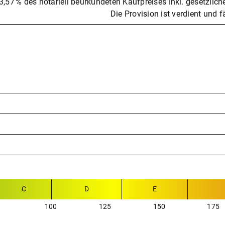
3,57 % des notariell beurkundeten Kaufpreises inkl. gesetzlic
Die Provision ist verdient und f
C
D
E
100
125
150
175