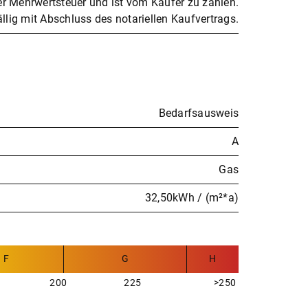
her Mehrwertsteuer und ist vom Käufer zu zahlen.
ällig mit Abschluss des notariellen Kaufvertrags.
Bedarfsausweis
A
Gas
32,50kWh / (m²*a)
F
G
H
200
225
>250