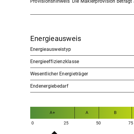
Provisionshinweis
Die Maklerprovision beträgt 
Energieausweis
Energieausweistyp
Energieeffizienzklasse
Wesentlicher Energieträger
Endenergiebedarf
A+
A
B
0
25
50
75