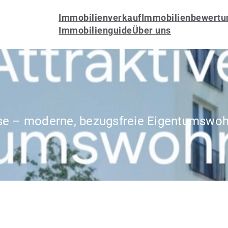
Immobilienverkauf
Immobilienbewertu
Immobilienguide
Über uns
e – moderne, bezugsfreie Eigentumswoh