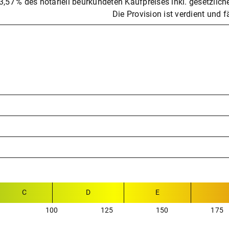
3,57 % des notariell beurkundeten Kaufpreises inkl. gesetzlic
Die Provision ist verdient und f
C
D
E
100
125
150
175