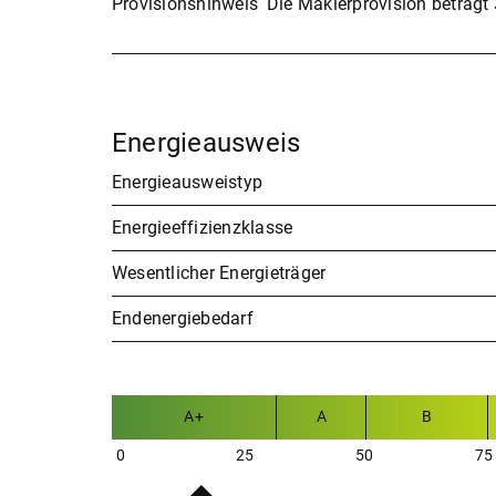
Provisionshinweis
Die Maklerprovision beträgt 
Energieausweis
Energieausweistyp
Energieeffizienzklasse
Wesentlicher Energieträger
Endenergiebedarf
A+
A
B
0
25
50
75