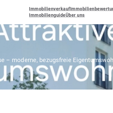
Immobilienverkauf
Immobilienbewertu
Immobilienguide
Über uns
e – moderne, bezugsfreie Eigentumswoh