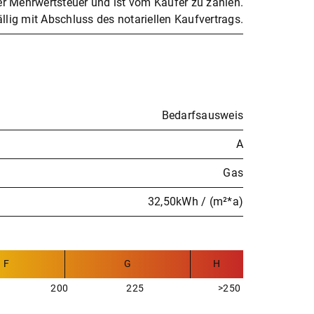
her Mehrwertsteuer und ist vom Käufer zu zahlen.
ällig mit Abschluss des notariellen Kaufvertrags.
Bedarfsausweis
A
Gas
32,50kWh / (m²*a)
F
G
H
200
225
>250