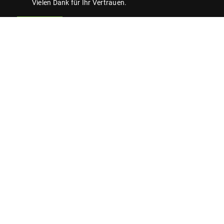
Vielen Dank für Ihr Vertrauen.
Senden
Artesia Immobilien GmbH
Onkel-Tom-Straße 3
14169 Berlin