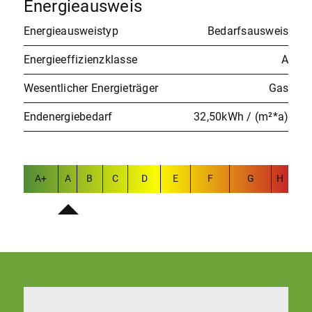
Energieausweis
Energieausweistyp
Bedarfsausweis
Energieeffizienzklasse
A
Wesentlicher Energieträger
Gas
Endenergiebedarf
32,50kWh / (m²*a)
A+
A
B
C
D
E
F
G
H