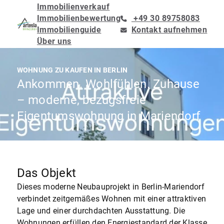
Immobilienverkauf
Immobilienbewertung
+49 30 89758083
Immobilienguide
Kontakt aufnehmen
Über uns
WOHNUNG ZU KAUFEN IN BERLIN
Ankommen. Wohlfühlen. Zuhause
– moderne, bezugsfreie
Eigentumswohnung in Mariendorf
Das Objekt
Dieses moderne Neubauprojekt in Berlin-Mariendorf
verbindet zeitgemäßes Wohnen mit einer attraktiven
Lage und einer durchdachten Ausstattung. Die
Wohnungen erfüllen den Energiestandard der Klasse